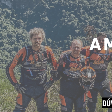
A 
DÚ