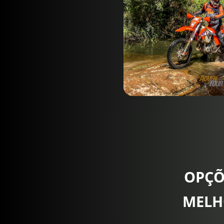
OPÇÕ
MELH