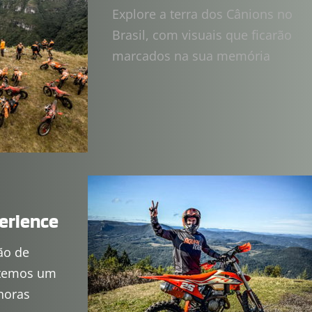
Explore a terra dos Cânions no 
Brasil, com visuais que ficarão 
marcados na sua memória
erience
ão de 
temos um 
horas 