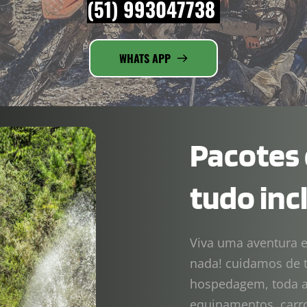
(51) 993047738 
WHATS APP
Pacotes 
tudo inc
Viva uma aventura e
nada! cuidamos de t
hospedagem, toda al
equipamentos, carro 