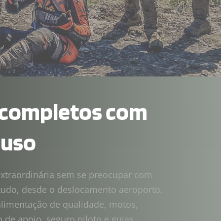
completos com 
luso
xtraordinária sem se preocupar com 
udo, desde o deslocamento aeroporto, 
imentação de qualidade, motos, 
de apoio, seguro piloto e guias 