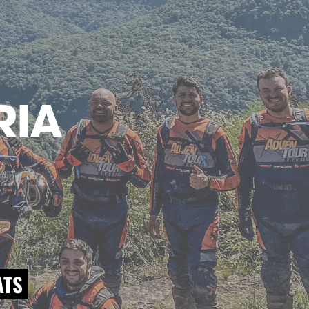
RIA
TS 