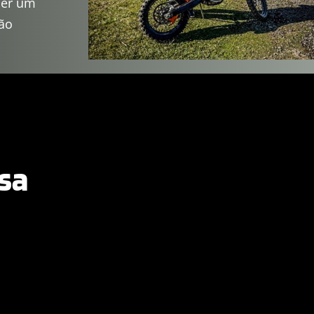
er um 
ão
sa 