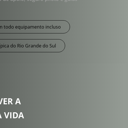
 todo equipamento incluso
pica do Rio Grande do Sul
ER A 
 VIDA